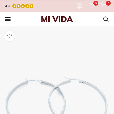
0
0
4.8