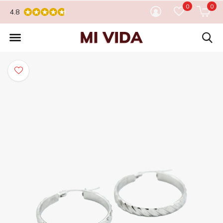
0
0
4.8