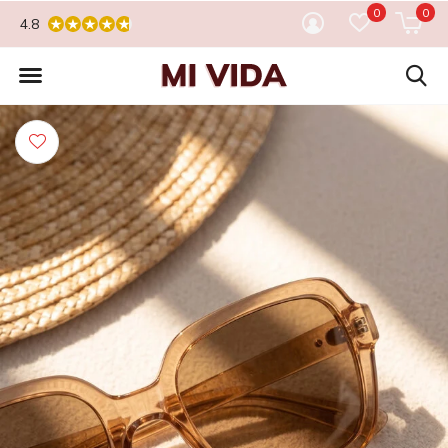
0
0
4.8