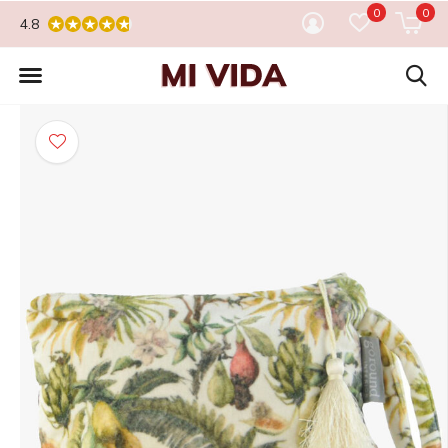
0
0
4.8