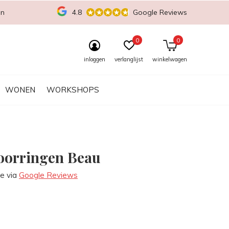
en
4.8
Google Reviews
0
0
inloggen
verlanglijst
winkelwagen
WONEN
WORKSHOPS
oorringen Beau
re via
Google Reviews