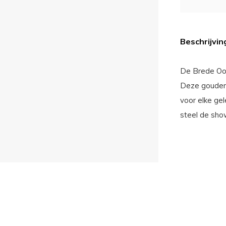
Beschrijvin
De Brede Oorr
Deze gouden 
voor elke ge
steel de show