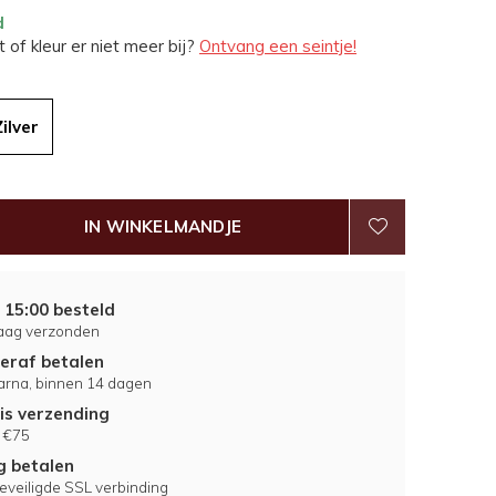
d
 of kleur er niet meer bij?
Ontvang een seintje!
Zilver
IN WINKELMANDJE
 15:00 besteld
aag verzonden
eraf betalen
larna, binnen 14 dagen
is verzending
 €75
ig betalen
eveiligde SSL verbinding