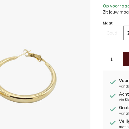
Op voorraa
Zit jouw maat
Maat
Goud
Voor
vand
Acht
via K
Grat
vanaf
Veil
met b