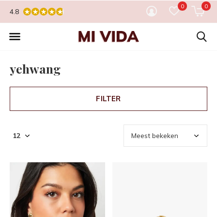
0
0
4.8
yehwang
FILTER