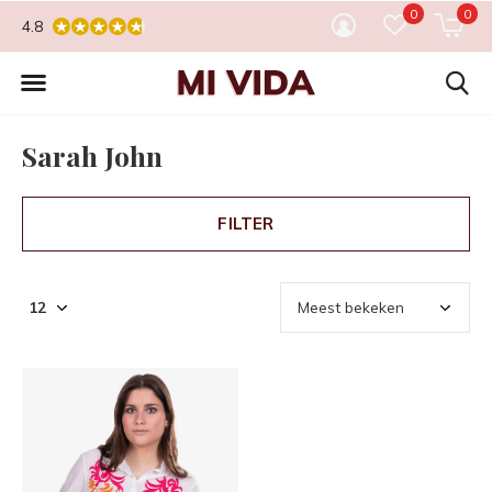
0
0
4.8
Sarah John
FILTER