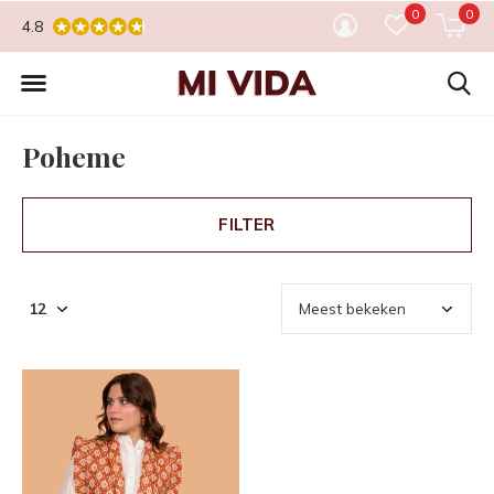
0
0
4.8
Poheme
FILTER