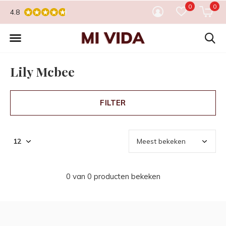
0
0
4.8
Lily Mcbee
FILTER
0 van 0 producten bekeken