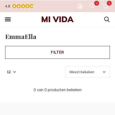
0
0
4.8
EmmaElla
FILTER
0 van 0 producten bekeken