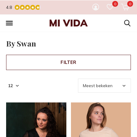
0
0
4.8
By Swan
FILTER