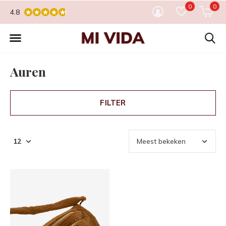
0
0
4.8
Auren
FILTER