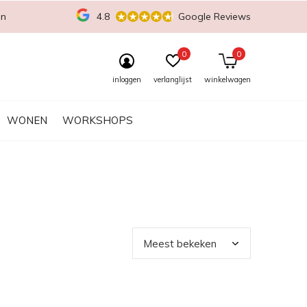
en
4.8
Google Reviews
0
0
inloggen
verlanglijst
winkelwagen
WONEN
WORKSHOPS