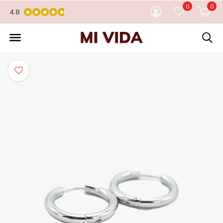
0
0
4.8