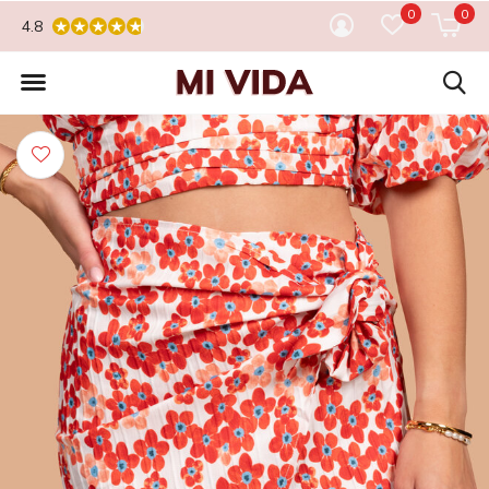
0
0
4.8