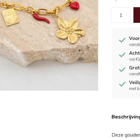
Voor
vand
Acht
via K
Grat
vanaf
Veil
met b
Beschrijvin
Deze gouden 