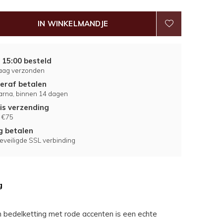
IN WINKELMANDJE
 15:00 besteld
aag verzonden
eraf betalen
larna, binnen 14 dagen
is verzending
 €75
ig betalen
eveiligde SSL verbinding
g
bedelketting met rode accenten is een echte