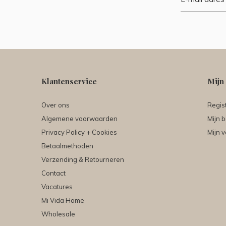
Klantenservice
Mijn
Over ons
Regis
Algemene voorwaarden
Mijn b
Privacy Policy + Cookies
Mijn v
Betaalmethoden
Verzending & Retourneren
Contact
Vacatures
Mi Vida Home
Wholesale