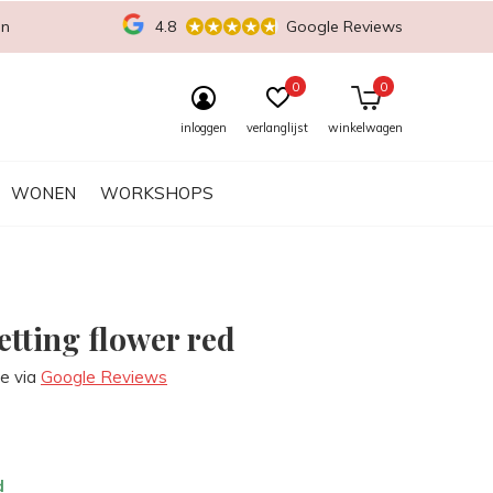
en
4.8
Google Reviews
0
0
inloggen
verlanglijst
winkelwagen
WONEN
WORKSHOPS
etting flower red
re via
Google Reviews
d