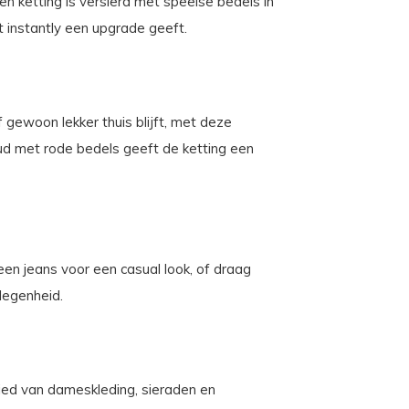
n ketting is versierd met speelse bedels in
t instantly een upgrade geeft.
 gewoon lekker thuis blijft, met deze
oud met rode bedels geeft de ketting een
een jeans voor een casual look, of draag
legenheid.
ebied van dameskleding, sieraden en