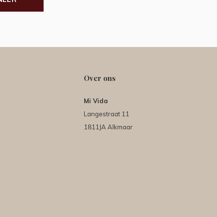
Over ons
Mi Vida
Langestraat 11
1811JA Alkmaar