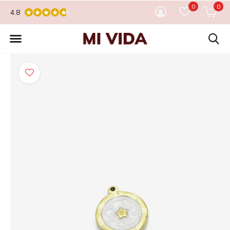
0
0
4.8