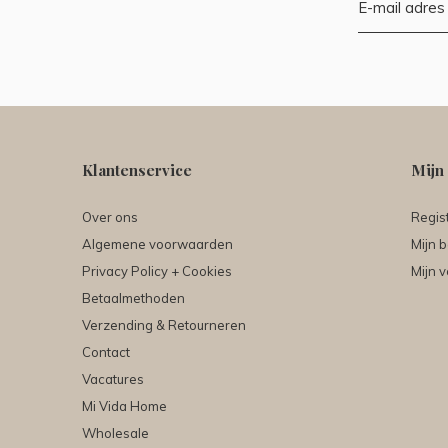
Klantenservice
Mijn
Over ons
Regis
Algemene voorwaarden
Mijn b
Privacy Policy + Cookies
Mijn v
Betaalmethoden
Verzending & Retourneren
Contact
Vacatures
Mi Vida Home
Wholesale