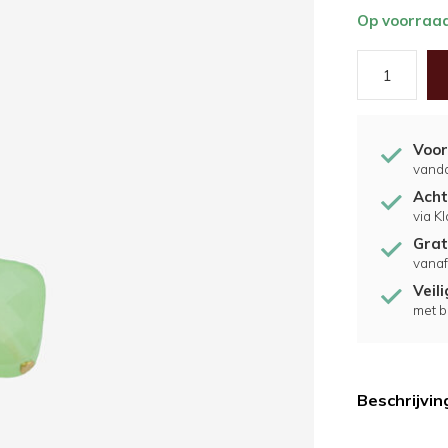
Op voorraa
Voor
vand
Acht
via K
Grat
vanaf
Veil
met b
Beschrijvin