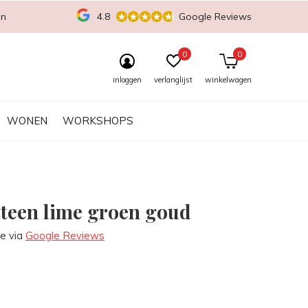
en
4.8
Google Reviews
0
0
inloggen
verlanglijst
winkelwagen
WONEN
WORKSHOPS
steen lime groen goud
re via
Google Reviews