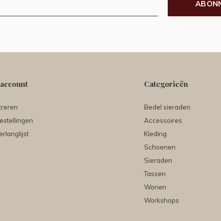
ABON
 account
Categorieën
treren
Bedel sieraden
estellingen
Accessoires
erlanglijst
Kleding
Schoenen
Sieraden
Tassen
Wonen
Workshops