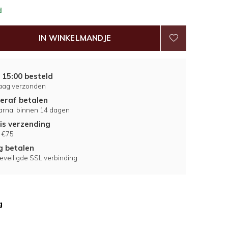
d
IN WINKELMANDJE
 15:00 besteld
aag verzonden
eraf betalen
larna, binnen 14 dagen
is verzending
 €75
ig betalen
eveiligde SSL verbinding
g