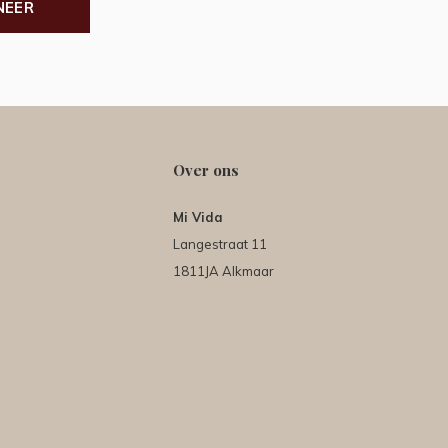
NEER
Over ons
Mi Vida
Langestraat 11
1811JA Alkmaar