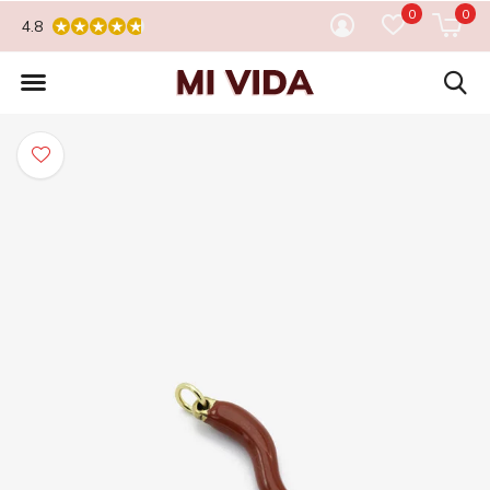
0
0
4.8