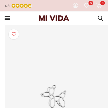
0
0
4.8