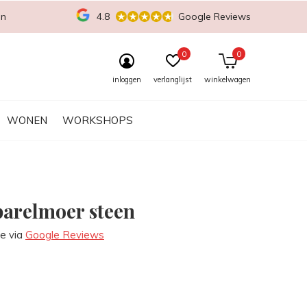
en
4.8
Google Reviews
0
0
inloggen
verlanglijst
winkelwagen
WONEN
WORKSHOPS
parelmoer steen
re via
Google Reviews