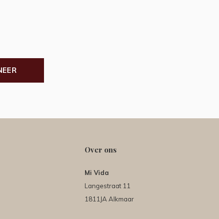
NEER
Over ons
Mi Vida
Langestraat 11
1811JA Alkmaar