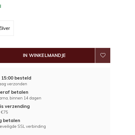
d
Zilver
IN WINKELMANDJE
 15:00 besteld
aag verzonden
eraf betalen
larna, binnen 14 dagen
is verzending
 €75
ig betalen
eveiligde SSL verbinding