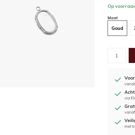
Op voorraa
Maat
Goud
Voor
vand
Acht
via K
Grat
vanaf
Veil
met b