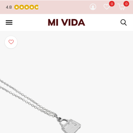
0
0
4.8