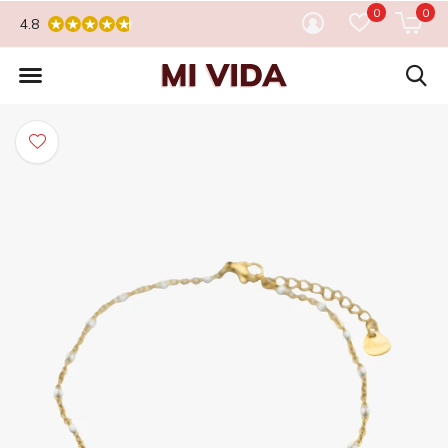
0
0
4.8