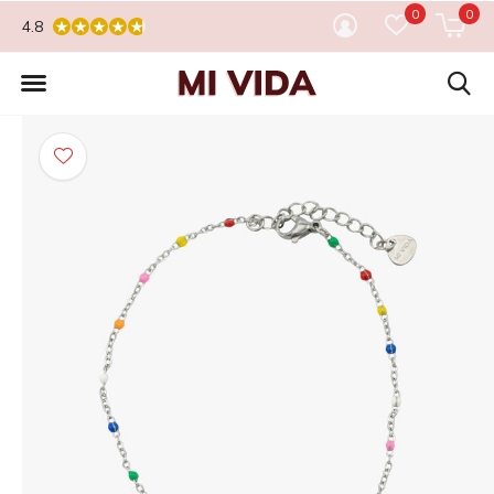
0
0
4.8