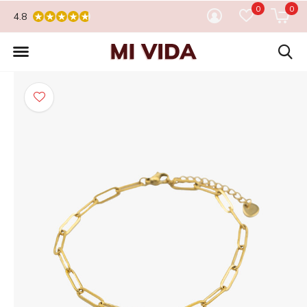
0
0
4.8