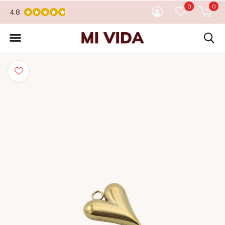
0
0
4.8