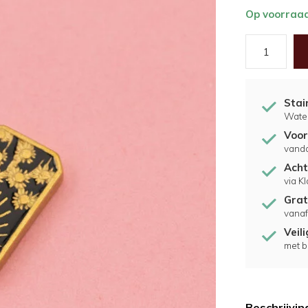
Op voorraa
Stai
Water
Voor
vand
Acht
via K
Grat
vanaf
Veil
met b
Beschrijvin