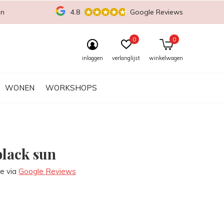
en
4.8
Google Reviews
0
0
inloggen
verlanglijst
winkelwagen
WONEN
WORKSHOPS
black sun
re via
Google Reviews