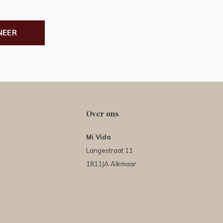
NEER
Over ons
Mi Vida
Langestraat 11
1811JA Alkmaar