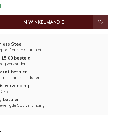
d
IN WINKELMANDJE
nless Steel
proof en verkleurt niet
 15:00 besteld
aag verzonden
eraf betalen
larna, binnen 14 dagen
is verzending
 €75
ig betalen
eveiligde SSL verbinding
g