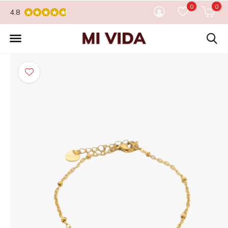
0
0
4.8