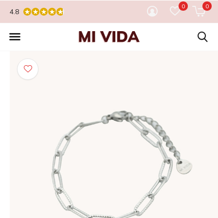
0
0
4.8