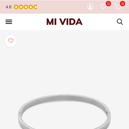
0
0
4.8