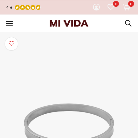
0
0
4.8