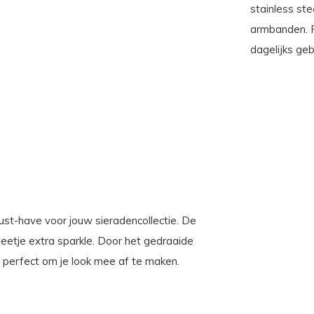
stainless st
armbanden. P
dagelijks geb
ust-have voor jouw sieradencollectie. De
beetje extra sparkle. Door het gedraaide
 perfect om je look mee af te maken.