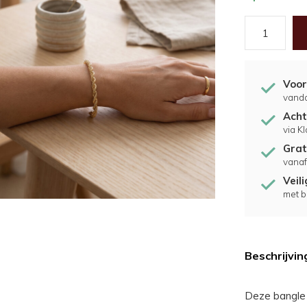
Voor
vand
Acht
via K
Grat
vanaf
Veil
met b
Beschrijvin
Deze bangle 