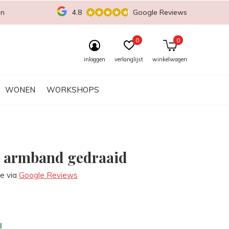
en
4.8
Google Reviews
0
0
inloggen
verlanglijst
winkelwagen
WONEN
WORKSHOPS
 armband gedraaid
re via
Google Reviews
d