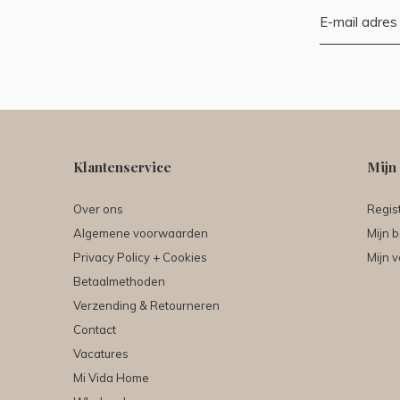
Klantenservice
Mijn
Over ons
Regis
Algemene voorwaarden
Mijn b
Privacy Policy + Cookies
Mijn v
Betaalmethoden
Verzending & Retourneren
Contact
Vacatures
Mi Vida Home