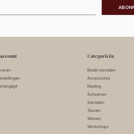
ABON
 account
Categorieën
treren
Bedel sieraden
estellingen
Accessoires
erlanglijst
Kleding
Schoenen
Sieraden
Tassen
Wonen
Workshops