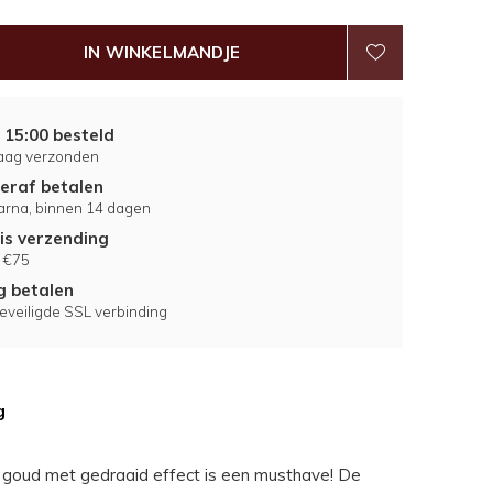
IN WINKELMANDJE
 15:00 besteld
aag verzonden
eraf betalen
larna, binnen 14 dagen
is verzending
 €75
ig betalen
eveiligde SSL verbinding
g
goud met gedraaid effect is een musthave! De