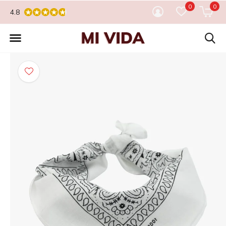
0
0
4.8