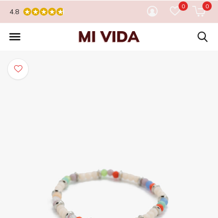
0
0
4.8