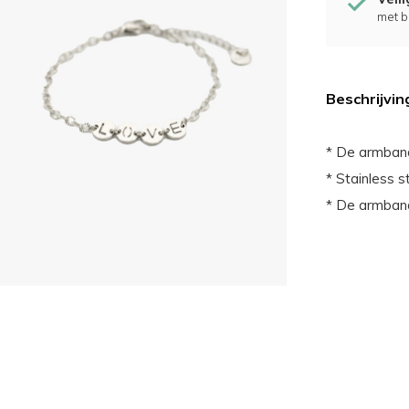
met b
Beschrijvin
* De armband
* Stainless s
* De armband 