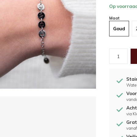
Op voorraa
Maat
Goud
Stai
Water
Voor
vand
Acht
via K
Grat
vanaf
Veil