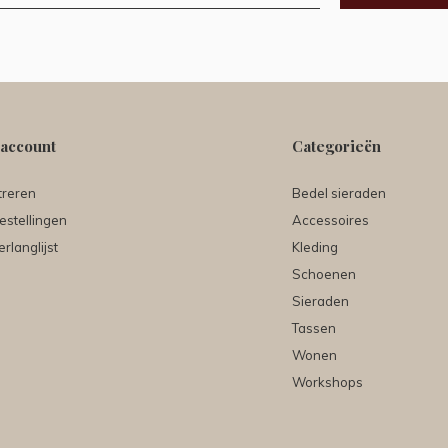
 account
Categorieën
treren
Bedel sieraden
estellingen
Accessoires
erlanglijst
Kleding
Schoenen
Sieraden
Tassen
Wonen
Workshops