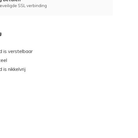
eveiligde SSL verbinding
g
 is verstelbaar
teel
is nikkelvrij