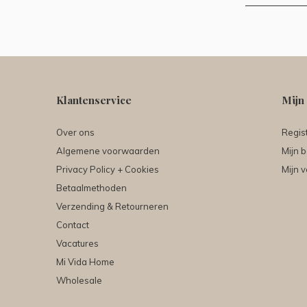
Klantenservice
Mijn
Over ons
Regis
Algemene voorwaarden
Mijn b
Privacy Policy + Cookies
Mijn v
Betaalmethoden
Verzending & Retourneren
Contact
Vacatures
Mi Vida Home
Wholesale