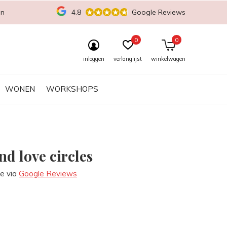
en
4.8
Google Reviews
0
0
inloggen
verlanglijst
winkelwagen
WONEN
WORKSHOPS
d love circles
re via
Google Reviews