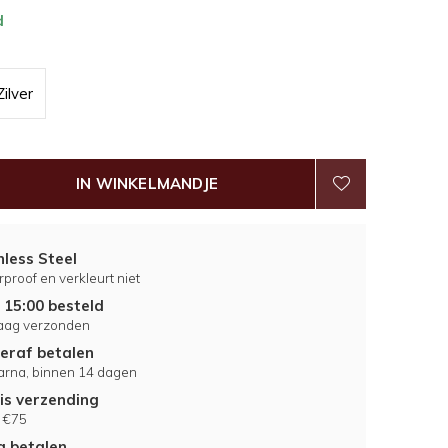
d
Zilver
IN WINKELMANDJE
nless Steel
proof en verkleurt niet
 15:00 besteld
aag verzonden
eraf betalen
larna, binnen 14 dagen
is verzending
 €75
ig betalen