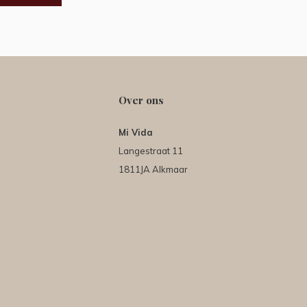
Over ons
Mi Vida
Langestraat 11
1811JA Alkmaar