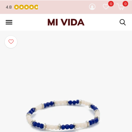
0
0
4.8