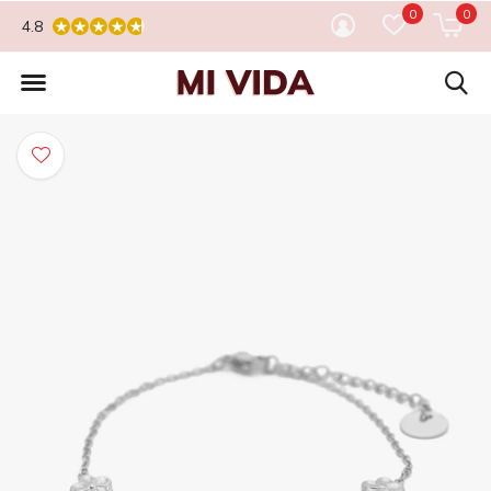
0
0
4.8