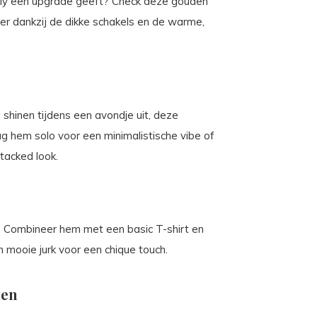
ntly een upgrade geeft? Check deze gouden
r dankzij de dikke schakels en de warme,
l shinen tijdens een avondje uit, deze
g hem solo voor een minimalistische vibe of
acked look.
jl. Combineer hem met een basic T-shirt en
 mooie jurk voor een chique touch.
den