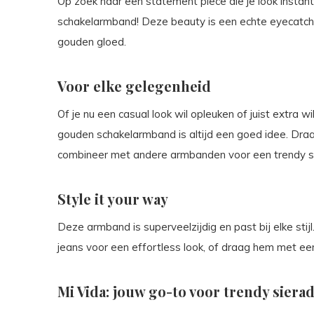
Op zoek naar een statement piece die je look insta
schakelarmband! Deze beauty is een echte eyecatche
gouden gloed.
Voor elke gelegenheid
Of je nu een casual look wil opleuken of juist extra wi
gouden schakelarmband is altijd een goed idee. Draa
combineer met andere armbanden voor een trendy st
Style it your way
Deze armband is superveelzijdig en past bij elke sti
jeans voor een effortless look, of draag hem met een
Mi Vida: jouw go-to voor trendy siera