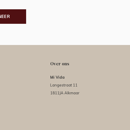
NEER
Over ons
Mi Vida
Langestraat 11
1811JA Alkmaar