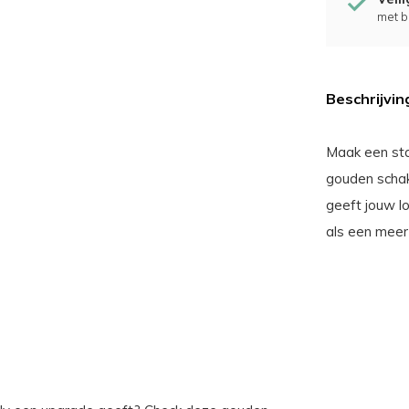
met b
Beschrijvin
Maak een sta
gouden schak
geeft jouw l
als een meer