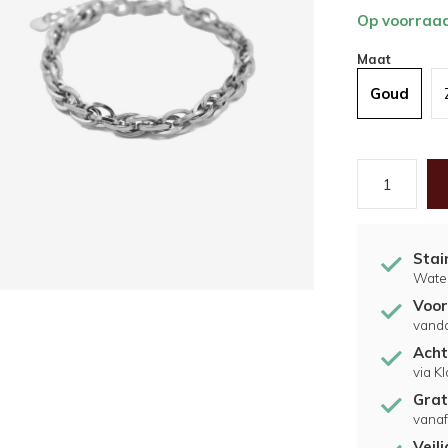
Op voorraa
Maat
Goud
Stai
Water
Voor
vand
Acht
via K
Grat
vanaf
Veil