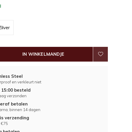
d
Zilver
IN WINKELMANDJE
nless Steel
proof en verkleurt niet
 15:00 besteld
aag verzonden
eraf betalen
larna, binnen 14 dagen
is verzending
 €75
ig betalen