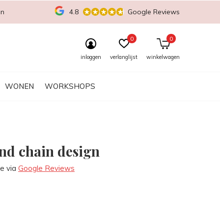
en
4.8
Google Reviews
0
0
inloggen
verlanglijst
winkelwagen
WONEN
WORKSHOPS
d chain design
re via
Google Reviews