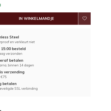
d
IN WINKELMANDJE
nless Steel
proof en verkleurt niet
 15:00 besteld
aag verzonden
eraf betalen
larna, binnen 14 dagen
is verzending
 €75
ig betalen
eveiligde SSL verbinding
g