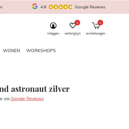
en
4.8
Google Reviews
0
0
inloggen
verlanglijst
winkelwagen
WONEN
WORKSHOPS
d astronaut zilver
re via
Google Reviews