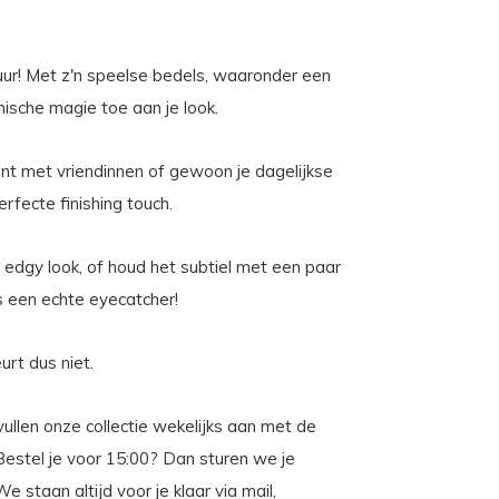
ur! Met z'n speelse bedels, waaronder een
mische magie toe aan je look.
ent met vriendinnen of gewoon je dagelijkse
rfecte finishing touch.
edgy look, of houd het subtiel met een paar
s een echte eyecatcher!
rt dus niet.
ullen onze collectie wekelijks aan met de
. Bestel je voor 15:00? Dan sturen we je
staan altijd voor je klaar via mail,