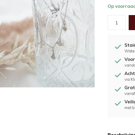
Op voorraa
Stai
Water
Voor
vand
Acht
via K
Grat
vanaf
Veil
met b
Beschrijvin