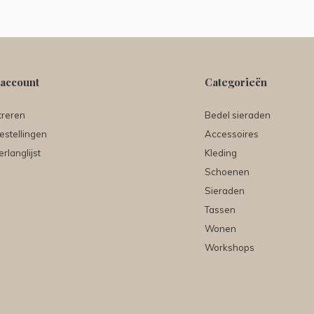
 account
Categorieën
treren
Bedel sieraden
estellingen
Accessoires
erlanglijst
Kleding
Schoenen
Sieraden
Tassen
Wonen
Workshops