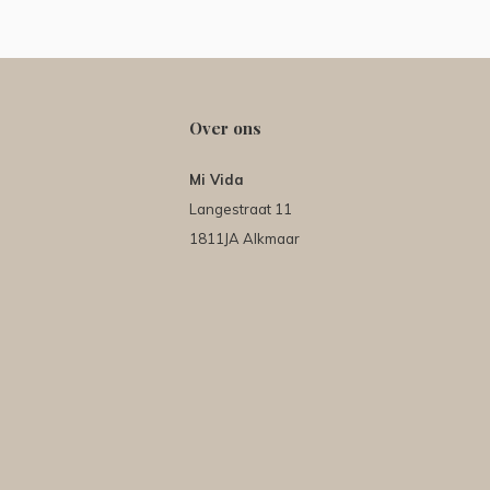
Over ons
Mi Vida
Langestraat 11
1811JA Alkmaar