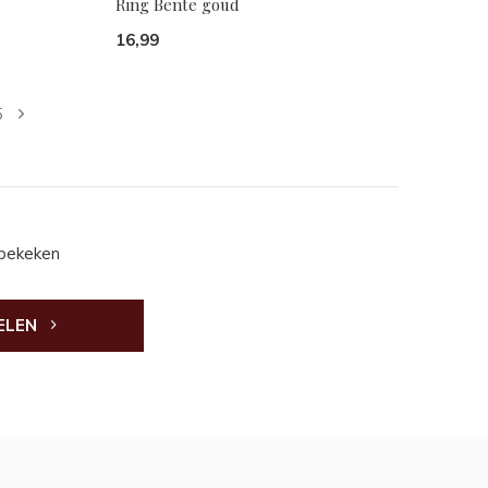
Ring Bente goud
16,99
5
 bekeken
ELEN