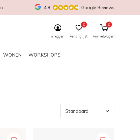
en
4.8
Google Reviews
0
0
inloggen
verlanglijst
winkelwagen
WONEN
WORKSHOPS