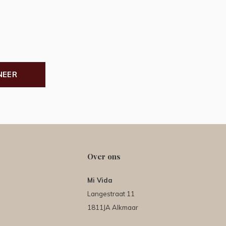
NEER
Over ons
Mi Vida
Langestraat 11
1811JA Alkmaar