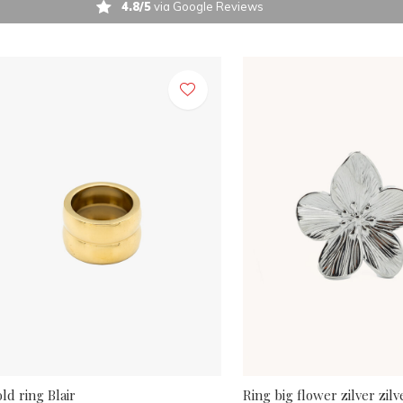
4.8/5
via Google Reviews
ld ring Blair
Ring big flower zilver zilv