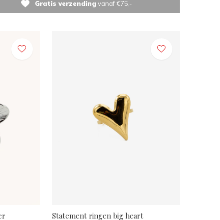
Gratis verzending
vanaf €75,-
er
Statement ringen big heart