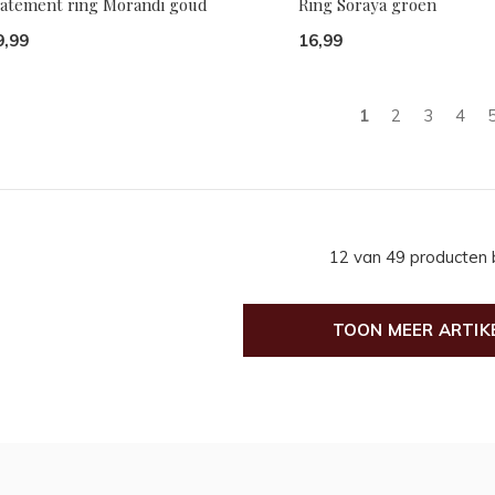
tatement ring Morandi goud
Ring Soraya groen
9,99
16,99
1
2
3
4
12 van 49 producten
TOON MEER ARTIK