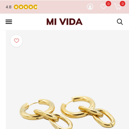
0
0
4.8