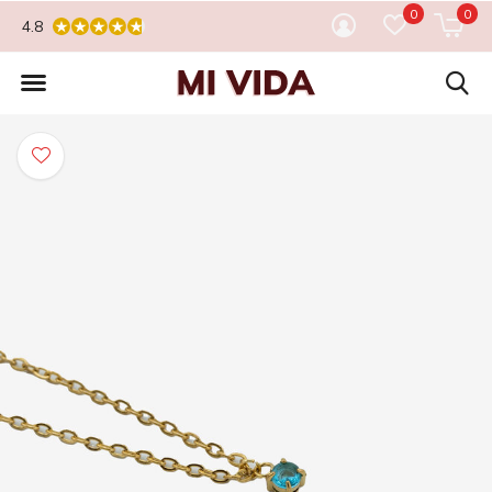
0
0
4.8