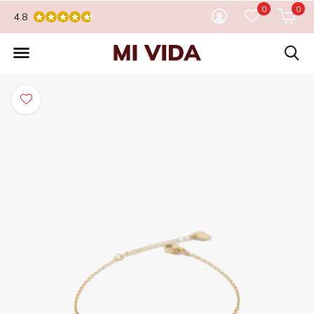
0
0
4.8