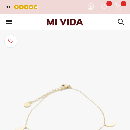
0
0
4.8