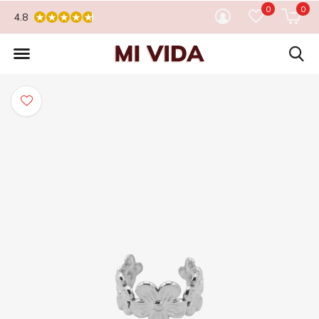
0
0
4.8