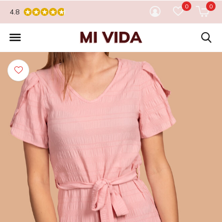
0
0
4.8