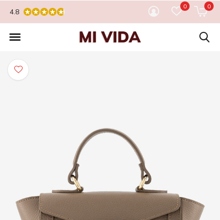
0
0
4.8